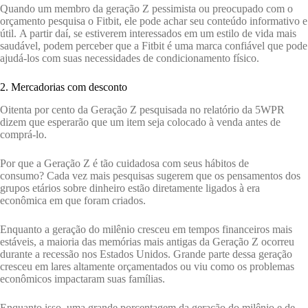
Quando um membro da geração Z pessimista ou preocupado com o
orçamento pesquisa o Fitbit, ele pode achar seu conteúdo informativo e
útil. A partir daí, se estiverem interessados ​​em um estilo de vida mais
saudável, podem perceber que a Fitbit é uma marca confiável que pode
ajudá-los com suas necessidades de condicionamento físico.
2. Mercadorias com desconto
Oitenta por cento da Geração Z pesquisada no relatório da 5WPR
dizem que esperarão que um item seja colocado à venda antes de
comprá-lo.
Por que a Geração Z é tão cuidadosa com seus hábitos de
consumo? Cada vez mais pesquisas sugerem que os pensamentos dos
grupos etários sobre dinheiro estão diretamente ligados à era
econômica em que foram criados.
Enquanto a geração do milênio cresceu em tempos financeiros mais
estáveis, a maioria das memórias mais antigas da Geração Z ocorreu
durante a recessão nos Estados Unidos. Grande parte dessa geração
cresceu em lares altamente orçamentados ou viu como os problemas
econômicos impactaram suas famílias.
Enquanto isso, uma grande porcentagem da geração do milênio e de