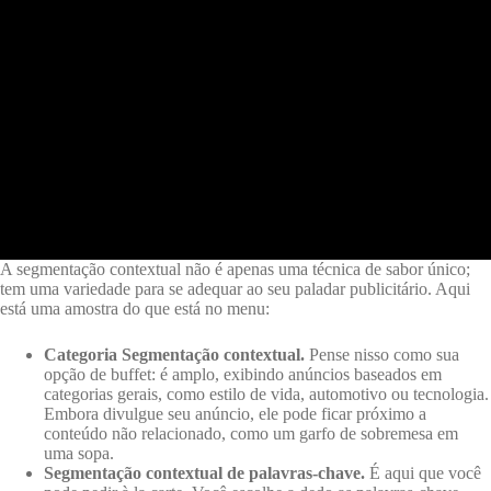
A segmentação contextual não é apenas uma técnica de sabor único;
tem uma variedade para se adequar ao seu paladar publicitário. Aqui
está uma amostra do que está no menu:
Categoria Segmentação contextual.
Pense nisso como sua
opção de buffet: é amplo, exibindo anúncios baseados em
categorias gerais, como estilo de vida, automotivo ou tecnologia.
Embora divulgue seu anúncio, ele pode ficar próximo a
conteúdo não relacionado, como um garfo de sobremesa em
uma sopa.
Segmentação contextual de palavras-chave.
É aqui que você