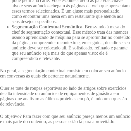
pode pedir à la carte. Você escolhe a dedo as palavras-chave
alvo e seus anúncios chegam às páginas da web que apresentam
esses termos selecionados. É um ajuste mais personalizado,
como encontrar uma mesa em um restaurante que atenda aos
seus desejos específicos.
Segmentação Contextual Semântica.
Bem-vindo à mesa do
chef de segmentação contextual. Esse método trata das nuances,
usando aprendizado de máquina para se aprofundar no conteúdo
da página, compreender o contexto e, em seguida, decidir se seu
anúncio deve ser colocado ali. É sofisticado, refinado e garante
que seu anúncio seja mais do que apenas visto: ele é
compreendido e relevante.
No geral, a segmentação contextual consiste em colocar seu anúncio
em conversas às quais ele pertence naturalmente.
Quer se trate de roupas esportivas ao lado de artigos sobre exercícios
de alta intensidade ou anúncios de equipamentos de ginástica em
páginas que analisam as últimas proteínas em pó, é tudo uma questão
de relevância.
O objetivo? Para fazer com que seu anúncio pareça menos um anúncio
e mais parte do conteúdo, as pessoas estão lá para aproveitá-lo.