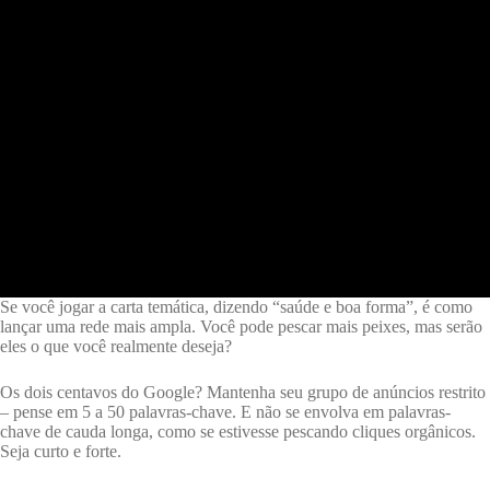
Se você jogar a carta temática, dizendo “saúde e boa forma”, é como
lançar uma rede mais ampla. Você pode pescar mais peixes, mas serão
eles o que você realmente deseja?
Os dois centavos do Google? Mantenha seu grupo de anúncios restrito
– pense em 5 a 50 palavras-chave. E não se envolva em palavras-
chave de cauda longa, como se estivesse pescando cliques orgânicos.
Seja curto e forte.