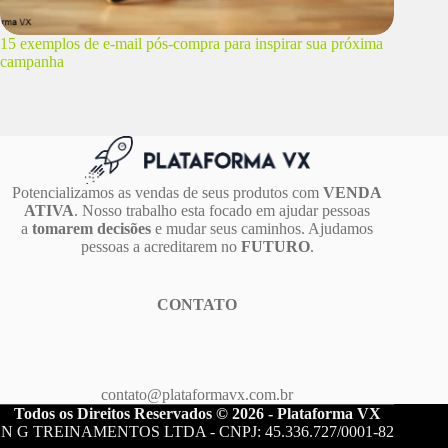
15 exemplos de e-mail pós-compra para inspirar sua próxima
campanha
Potencializamos as vendas de seus produtos com
VENDA
ATIVA
. Nosso trabalho esta focado em ajudar pessoas
a
tomarem decisões
e mudar seus caminhos. Ajudamos
pessoas a acreditarem no
FUTURO
.
CONTATO
contato@plataformavx.com.br
Todos os Direitos Reservados © 2026 - Plataforma VX
N G TREINAMENTOS LTDA - CNPJ: 45.336.727/0001-82