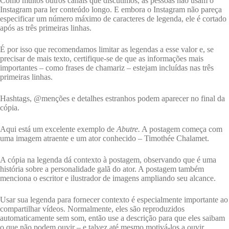
Como muitos outros canais que discutimos, as pessoas não usam o
Instagram para ler conteúdo longo. E embora o Instagram não pareça
especificar um número máximo de caracteres de legenda, ele é cortado
após as três primeiras linhas.
É por isso que recomendamos limitar as legendas a esse valor e, se
precisar de mais texto, certifique-se de que as informações mais
importantes – como frases de chamariz – estejam incluídas nas três
primeiras linhas.
Hashtags, @menções e detalhes estranhos podem aparecer no final da
cópia.
Aqui está um excelente exemplo de
Abutre.
A postagem começa com
uma imagem atraente e um ator conhecido – Timothée Chalamet.
A cópia na legenda dá contexto à postagem, observando que é uma
história sobre a personalidade galã do ator. A postagem também
menciona o escritor e ilustrador de imagens ampliando seu alcance.
Usar sua legenda para fornecer contexto é especialmente importante ao
compartilhar vídeos. Normalmente, eles são reproduzidos
automaticamente sem som, então use a descrição para que eles saibam
o que não podem ouvir – e talvez até mesmo motivá-los a ouvir.