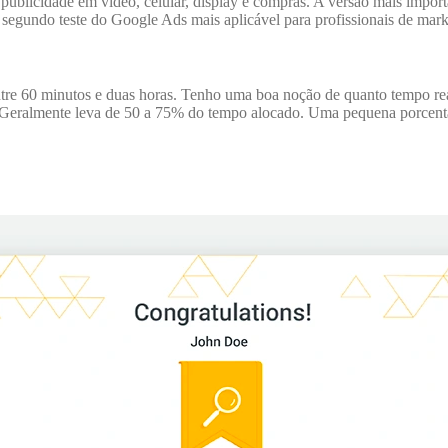
 publicidade em vídeo, celular, display e compras. A versão mais import
 segundo teste do Google Ads mais aplicável para profissionais de ma
ntre 60 minutos e duas horas. Tenho uma boa noção de quanto tempo re
 Geralmente leva de 50 a 75% do tempo alocado. Uma pequena porcent