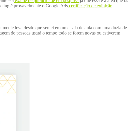
ante é a
exame de publicidade em pesquisa
já que essa é a área que os
rketing é provavelmente o Google Ads
certificação de exibição
.
almente leva desde que sentei em uma sala de aula com uma dúzia de
agem de pessoas usará o tempo todo se forem novas ou estiverem