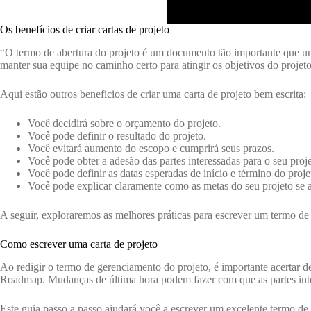
Os benefícios de criar cartas de projeto
“O termo de abertura do projeto é um documento tão importante que um 
manter sua equipe no caminho certo para atingir os objetivos do projet
Aqui estão outros benefícios de criar uma carta de projeto bem escrita:
Você decidirá sobre o orçamento do projeto.
Você pode definir o resultado do projeto.
Você evitará aumento do escopo e cumprirá seus prazos.
Você pode obter a adesão das partes interessadas para o seu proje
Você pode definir as datas esperadas de início e término do proje
Você pode explicar claramente como as metas do seu projeto se a
A seguir, exploraremos as melhores práticas para escrever um termo de 
Como escrever uma carta de projeto
Ao redigir o termo de gerenciamento do projeto, é importante acertar d
Roadmap. Mudanças de última hora podem fazer com que as partes inter
Este guia passo a passo ajudará você a escrever um excelente termo de a