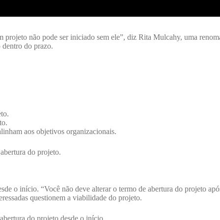
projeto não pode ser iniciado sem ele”, diz Rita Mulcahy, uma renomad
o dentro do prazo.
to.
to.
linham aos objetivos organizacionais.
abertura do projeto.
esde o início. “Você não deve alterar o termo de abertura do projeto ap
essadas questionem a viabilidade do projeto.
bertura do projeto desde o início.