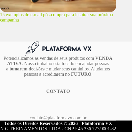
15 exemplos de e-mail pós-compra para inspirar sua próxima
campanha
Potencializamos as vendas de seus produtos com
VENDA
ATIVA
. Nosso trabalho esta focado em ajudar pessoas
a
tomarem decisões
e mudar seus caminhos. Ajudamos
pessoas a acreditarem no
FUTURO
.
CONTATO
contato@plataformavx.com.br
Todos os Direitos Reservados © 2026 - Plataforma VX
N G TREINAMENTOS LTDA - CNPJ: 45.336.727/0001-82