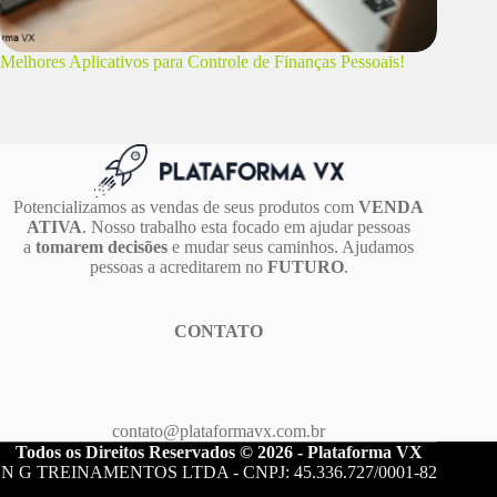
Melhores Aplicativos para Controle de Finanças Pessoais!
Potencializamos as vendas de seus produtos com
VENDA
ATIVA
. Nosso trabalho esta focado em ajudar pessoas
a
tomarem decisões
e mudar seus caminhos. Ajudamos
pessoas a acreditarem no
FUTURO
.
CONTATO
contato@plataformavx.com.br
Todos os Direitos Reservados © 2026 - Plataforma VX
N G TREINAMENTOS LTDA - CNPJ: 45.336.727/0001-82