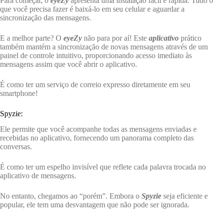
Para começar, o
eyeZy
apresenta uma instalação fácil e rápida. Tudo o
que você precisa fazer é baixá-lo em seu celular e aguardar a
sincronização das mensagens.
E a melhor parte? O
eyeZy
não para por aí! Este
aplicativo
prático
também mantém a sincronização de novas mensagens através de um
painel de controle intuitivo, proporcionando acesso imediato às
mensagens assim que você abrir o aplicativo.
É como ter um serviço de correio expresso diretamente em seu
smartphone!
Spyzie:
Ele permite que você acompanhe todas as mensagens enviadas e
recebidas no aplicativo, fornecendo um panorama completo das
conversas.
É como ter um espelho invisível que reflete cada palavra trocada no
aplicativo de mensagens.
No entanto, chegamos ao “porém”. Embora o
Spyzie
seja eficiente e
popular, ele tem uma desvantagem que não pode ser ignorada.