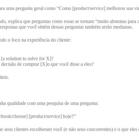
 para uma pergunta geral como “Como [product/service] melhorou sua vi
o, explica que perguntas como essas se tornam “muito abstratas para o 
 respostas que você obtém dessas perguntas também serão medianas.
do o foco na experiência do cliente:
a solution to solve for X]?
decisão de comprar [X]o que você disse a eles?
teis.
 alta qualidade com uma pesquisa de uma pergunta:
/book/choose] [product/service] hoje?”
e seus clientes escolheram você (e não seus concorrentes) e o que eles 