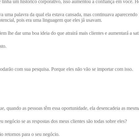
inha um histórico corporativo, isso aumentou a confiança em você. Ho
 uma palavra da qual ela estava cansada, mas continuava aparecendo na
potencial, pois era uma linguagem que eles já usavam.
m lhe dar uma boa ideia do que atrairá mais clientes e aumentará a sati
sto.
omodarão com sua pesquisa. Porque eles não vão se importar com isso.
ue, quando as pessoas têm essa oportunidade, ela desencadeia as mesma
 negócio se as respostas dos meus clientes são todas sobre eles?
o retornos para o seu negócio.