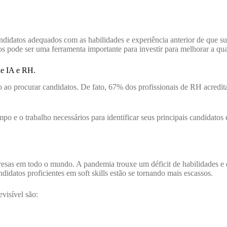
ndidatos adequados com as habilidades e experiência anterior de que sua
isos pode ser uma ferramenta importante para investir para melhorar a qu
de IA e RH.
 ao procurar candidatos. De fato, 67% dos profissionais de RH acredit
mpo e o trabalho necessários para identificar seus principais candidato
presas em todo o mundo. A pandemia trouxe um déficit de habilidades e
didatos proficientes em soft skills estão se tornando mais escassos.
evisível são: