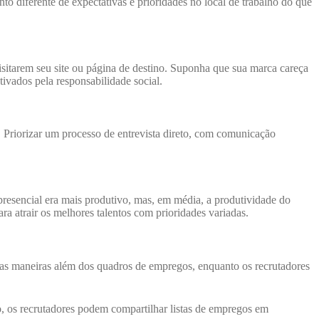
 diferente de expectativas e prioridades no local de trabalho do que
isitarem seu site ou página de destino. Suponha que sua marca careça
ivados pela responsabilidade social.
Priorizar um processo de entrevista direto, com comunicação
presencial era mais produtivo, mas, em média, a produtividade do
a atrair os melhores talentos com prioridades variadas.
rias maneiras além dos quadros de empregos, enquanto os recrutadores
, os recrutadores podem compartilhar listas de empregos em