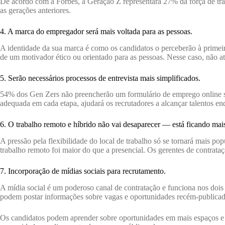
De acordo com a Forbes, a Geração Z representará 27% da força de trab
as gerações anteriores.
4. A marca do empregador será mais voltada para as pessoas.
A identidade da sua marca é como os candidatos o perceberão à primeira
de um motivador ético ou orientado para as pessoas. Nesse caso, não a
5. Serão necessários processos de entrevista mais simplificados.
54% dos Gen Zers não preencherão um formulário de emprego online se 
adequada em cada etapa, ajudará os recrutadores a alcançar talentos en
6. O trabalho remoto e híbrido não vai desaparecer — está ficando mai
A pressão pela flexibilidade do local de trabalho só se tornará mais p
trabalho remoto foi maior do que a presencial. Os gerentes de contrat
7. Incorporação de mídias sociais para recrutamento.
A mídia social é um poderoso canal de contratação e funciona nos dois
podem postar informações sobre vagas e oportunidades recém-publicad
Os candidatos podem aprender sobre oportunidades em mais espaços e m