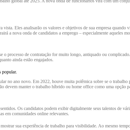
alho global até 2025. A nova onda de funcionários virá com um conjunto
 vista. Eles analisarão os valores e objetivos de sua empresa quando v
trairá a nova onda de candidatos a emprego – especialmente aqueles mot
o processo de contratação for muito longo, antiquado ou complicado. 
quanto ainda estão engajados.
s popular.
opular no ano novo. Em 2022, houve muita polêmica sobre se o trabalho 
ação devem manter o trabalho híbrido ou home office como uma opção par
 sentidos. Os candidatos podem exibir digitalmente seus talentos de vá
as em comunidades online relevantes.
ostrar sua experiência de trabalho para visibilidade. Ao mesmo tempo